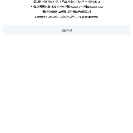
회사명
미래정보사무기
주소
서울시 강남구 역삼동 840-13
사업자 등록번호
대표
조건제
전화
(02)558-9444
팩스
(02)558-8752
통신판매업신고번호
개인정보관리책임자
Copyright © 2001-2013 미래정보사무기. All Rights Reserved.
상단으로