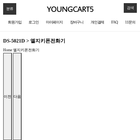
검색
분류
회원가입
로그인
마이페이지
장바구니
개인결제
FAQ
1:1문의
DS-5021D > 엘지키폰전화기
Home
엘지키폰전화기
이전
다음