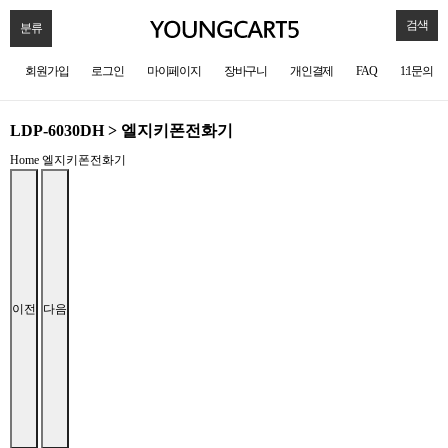
검색
분류
회원가입
로그인
마이페이지
장바구니
개인결제
FAQ
1:1문의
LDP-6030DH > 엘지키폰전화기
Home
엘지키폰전화기
이전
다음