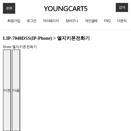
검색
분류
회원가입
로그인
마이페이지
장바구니
개인결제
FAQ
1:1문의
LIP-7048DSS(IP-Phone) > 엘지키폰전화기
Home
엘지키폰전화기
이전
다음