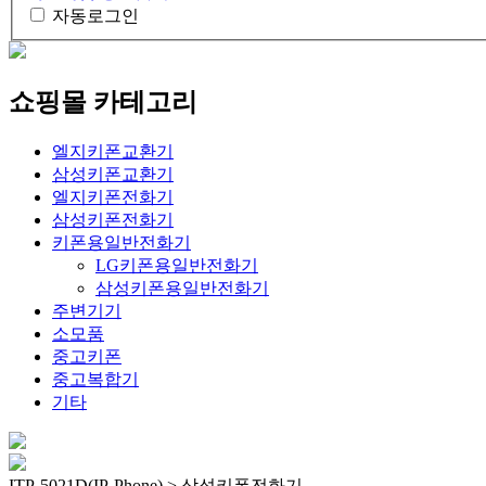
자동로그인
쇼핑몰 카테고리
엘지키폰교환기
삼성키폰교환기
엘지키폰전화기
삼성키폰전화기
키폰용일반전화기
LG키폰용일반전화기
삼성키폰용일반전화기
주변기기
소모품
중고키폰
중고복합기
기타
ITP-5021D(IP-Phone) > 삼성키폰전화기