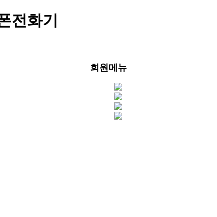
삼성키폰전화기
회원메뉴