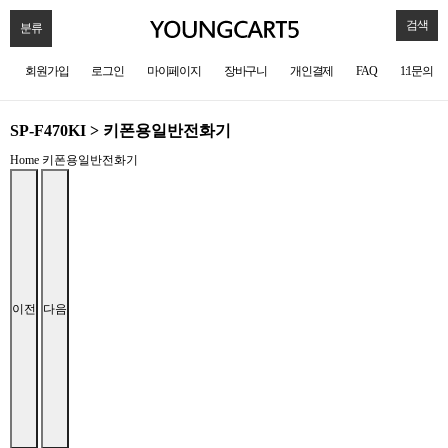
검색
분류
회원가입
로그인
마이페이지
장바구니
개인결제
FAQ
1:1문의
SP-F470KI > 키폰용일반전화기
Home
키폰용일반전화기
이전
다음