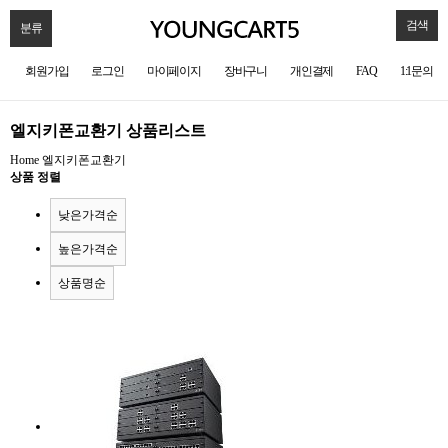
검색
분류
회원가입
로그인
마이페이지
장바구니
개인결제
FAQ
1:1문의
엘지키폰교환기 상품리스트
Home
엘지키폰교환기
상품 정렬
낮은가격순
높은가격순
상품명순