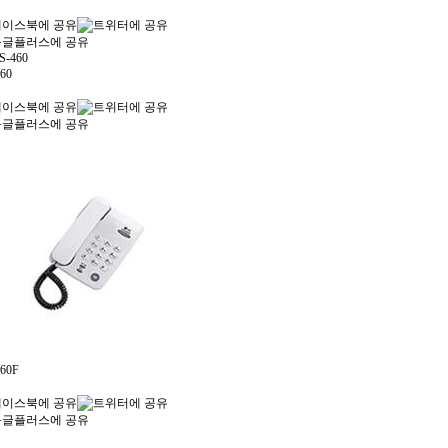
60
60F