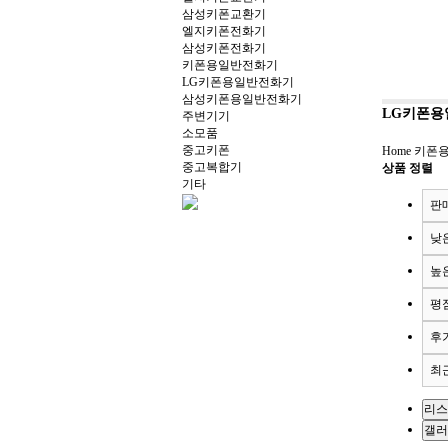
삼성키폰교환기
엘지키폰전화기
삼성키폰전화기
키폰용일반전화기
LG키폰용일반전화기
삼성키폰용일반전화기
LG키폰용
주변기기
소모품
중고키폰
Home
키폰
중고복합기
상품 정렬
기타
판
낮
높
평
후
최
리스
갤러