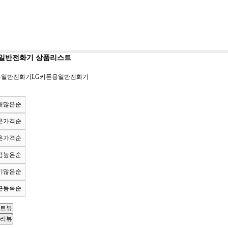
일반전화기 상품리스트
용일반전화기
LG키폰용일반전화기
매많은순
은가격순
은가격순
점높은순
기많은순
근등록순
트뷰
리뷰