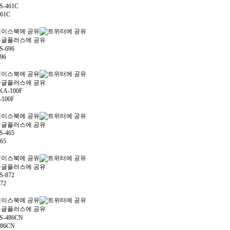
461C
96
-100F
65
72
486CN