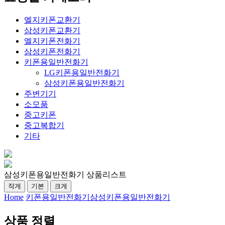
엘지키폰교환기
삼성키폰교환기
엘지키폰전화기
삼성키폰전화기
키폰용일반전화기
LG키폰용일반전화기
삼성키폰용일반전화기
주변기기
소모품
중고키폰
중고복합기
기타
삼성키폰용일반전화기 상품리스트
작게
기본
크게
Home
키폰용일반전화기
삼성키폰용일반전화기
상품 정렬