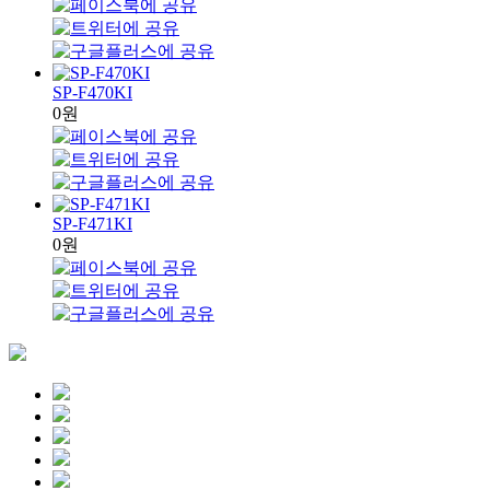
SP-F470KI
0원
SP-F471KI
0원