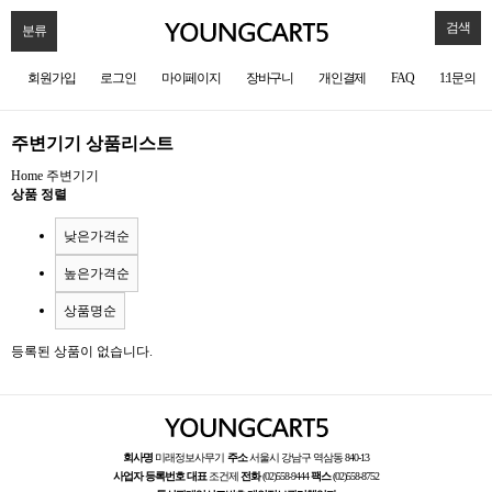
검색
분류
회원가입
로그인
마이페이지
장바구니
개인결제
FAQ
1:1문의
주변기기 상품리스트
Home
주변기기
상품 정렬
낮은가격순
높은가격순
상품명순
등록된 상품이 없습니다.
회사명
미래정보사무기
주소
서울시 강남구 역삼동 840-13
사업자 등록번호
대표
조건제
전화
(02)558-9444
팩스
(02)558-8752