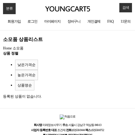
검색
분류
회원가입
로그인
마이페이지
장바구니
개인결제
FAQ
1:1문의
소모품 상품리스트
Home
소모품
상품 정렬
낮은가격순
높은가격순
상품명순
등록된 상품이 없습니다.
회사명
미래정보사무기
주소
서울시 강남구 역삼동 840-13
사업자 등록번호
대표
조건제
전화
(02)558-9444
팩스
(02)558-8752