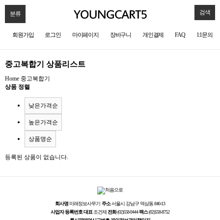
검색
분류
회원가입
로그인
마이페이지
장바구니
개인결제
FAQ
1:1문의
중고복합기 상품리스트
Home
중고복합기
상품 정렬
낮은가격순
높은가격순
상품명순
등록된 상품이 없습니다.
회사명
미래정보사무기
주소
서울시 강남구 역삼동 840-13
사업자 등록번호
대표
조건제
전화
(02)558-9444
팩스
(02)558-8752